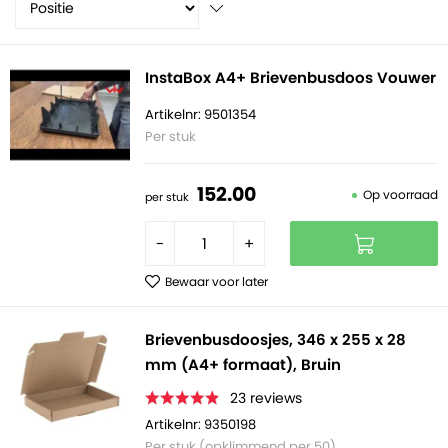
InstaBox A4+ Brievenbusdoos Vouwer
Artikelnr: 9501354
Per stuk
152.
00
Op voorraad
per stuk
-
+
Bewaar voor later
Brievenbusdoosjes, 346 x 255 x 28
mm (A4+ formaat), Bruin
23
reviews
Artikelnr: 9350198
Per stuk (opklimmend per 50)