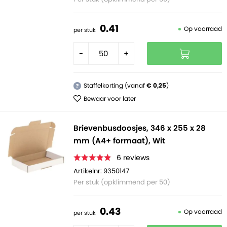
0.
41
Op voorraad
per stuk
-
+
Staffelkorting (vanaf
€ 0,25
)
?
Bewaar voor later
Brievenbusdoosjes, 346 x 255 x 28
mm (A4+ formaat), Wit
6
reviews
Artikelnr: 9350147
Per stuk (opklimmend per 50)
0.
43
Op voorraad
per stuk