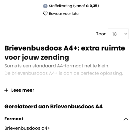
Staffelkorting (vanaf
€ 0,35
)
?
Bewaar voor later
Toon
Brievenbusdoos A4+: extra ruimte
voor jouw zending
Soms is een standaard A4-formaat net te klein.
De brievenbusdoos A4+ is dan de perfecte oplossing.
Deze verpakking combineert de stevigheid van karton
met een iets groter binnenformaat, zodat ook dikkere of
Lees meer
bredere artikelen probleemloos verzonden kunnen
worden.
Gerelateerd aan Brievenbusdoos A4
Voordelen van de A4+ brievenbusdoos
Formaat
- Meer ruimte dan een gewone A4-doos, zonder in te
Brievenbusdoos a4+